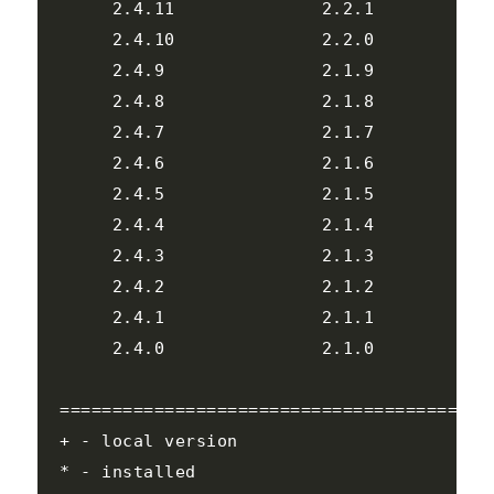
     2.4.11              2.2.1            
     2.4.10              2.2.0            
     2.4.9               2.1.9            
     2.4.8               2.1.8            
     2.4.7               2.1.7            
     2.4.6               2.1.6            
     2.4.5               2.1.5            
     2.4.4               2.1.4            
     2.4.3               2.1.3            
     2.4.2               2.1.2            
     2.4.1               2.1.1            
     2.4.0               2.1.0            
=========================================
+ - local version

* - installed
