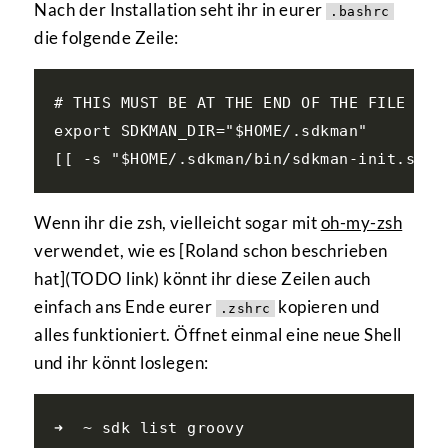
Nach der Installation seht ihr in eurer
.bashrc
die folgende Zeile:
# THIS MUST BE AT THE END OF THE FILE FOR 
export SDKMAN_DIR="$HOME/.sdkman"

Wenn ihr die zsh, vielleicht sogar mit
oh-my-zsh
verwendet, wie es [Roland schon beschrieben
hat](TODO link) könnt ihr diese Zeilen auch
einfach ans Ende eurer
kopieren und
.zshrc
alles funktioniert. Öffnet einmal eine neue Shell
und ihr könnt loslegen:
➜  ~ sdk list groovy
