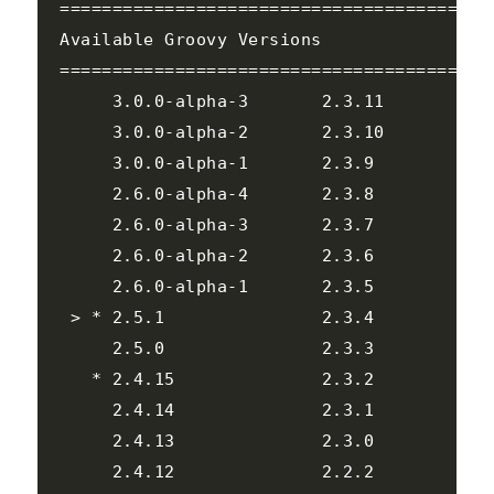
=========================================
Available Groovy Versions

=========================================
     3.0.0-alpha-3       2.3.11           
     3.0.0-alpha-2       2.3.10           
     3.0.0-alpha-1       2.3.9            
     2.6.0-alpha-4       2.3.8            
     2.6.0-alpha-3       2.3.7            
     2.6.0-alpha-2       2.3.6            
     2.6.0-alpha-1       2.3.5            
 > * 2.5.1               2.3.4            
     2.5.0               2.3.3            
   * 2.4.15              2.3.2            
     2.4.14              2.3.1            
     2.4.13              2.3.0            
     2.4.12              2.2.2            